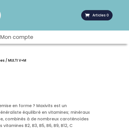
Articles 0
Mon compte
nes
/ MULTI V+M
emise en forme ? Maxivits est un
néraliste équilibré en vitamines; minéraux
uivre, combinés à de nombreux caroténoïdes
 vitamines B2, B3, B5, B6, B9, B12, C