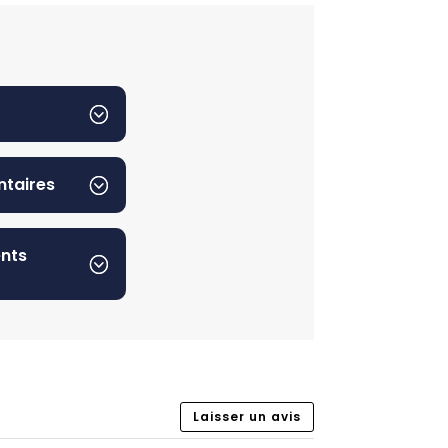
ntaires
ents
Laisser un avis