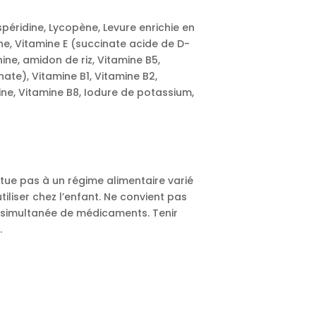
spéridine, Lycopène, Levure enrichie en
ne, Vitamine E (succinate acide de D-
ine, amidon de riz, Vitamine B5,
ate), Vitamine B1, Vitamine B2,
ne, Vitamine B8, Iodure de potassium,
itue pas à un régime alimentaire varié
tiliser chez l’enfant. Ne convient pas
 simultanée de médicaments. Tenir
.