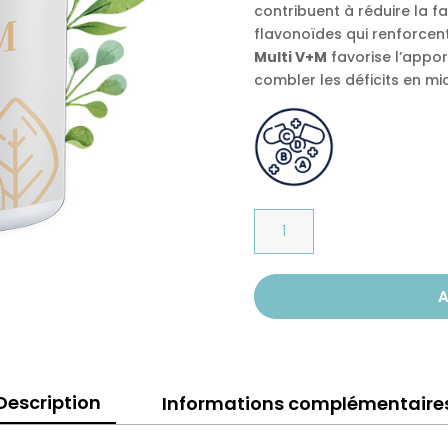
contribuent à réduire la f
flavonoïdes qui renforcent
Multi V+M
favorise l’appor
combler les déficits en m
quantité
de
MULTI
V+M
A
Description
Informations complémentaire