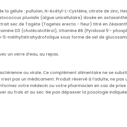
e la gélule : pullulan, N-Acétyl-L-Cystéine, citrate de zinc, He
tococcus pluvialis (algue unicellulaire) dosée en astaxanthi
rait sec de Tagète (Tagetes erecta - fleur) titré en Zéaxanth
tamine D3 (cholécalciférol), Vitamine B6 (Pyridoxal 5’- phosph
S)-5-méthyltétrahydrofolique sous forme de sel de glucosami
avec un verre d’eau, au repas.
bactérienne ou virale. Ce complément alimentaire ne se subst
t n’est pas un médicament. Produit réservé à l’adulte, ne pas u
 Informez votre médecin ou votre pharmacien en cas de prise
ver au frais et au sec. Ne pas dépasser la posologie indiquée