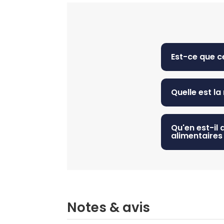
Est-ce que c
Quelle est l
Qu'en est-il 
alimentaires
Notes & avis