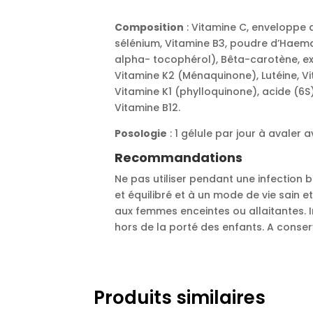
Composition
: Vitamine C, enveloppe d
sélénium, Vitamine B3, poudre d’Haema
alpha- tocophérol), Bêta-carotène, ext
Vitamine K2 (Ménaquinone), Lutéine, Vi
Vitamine K1 (phylloquinone), acide (6
Vitamine B12.
Posologie
: 1 gélule par jour à avaler 
Recommandations
Ne pas utiliser pendant une infection 
et équilibré et à un mode de vie sain e
aux femmes enceintes ou allaitantes.
hors de la porté des enfants. A conser
Produits similaires