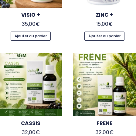
VISIO +
ZINC +
35,00
€
15,00
€
Ajouter au panier
Ajouter au panier
CASSIS
FRENE
32,00
€
32,00
€