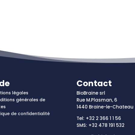
ide
Contact
tions légales
BioBraine srl
ditions générales de
Rue M.Plasman, 6
tes
1440 Braine-le-Chateau
tique de confidentialité
Tel: +32 2 366 1 1 56
SMS: +
32 478 191 532