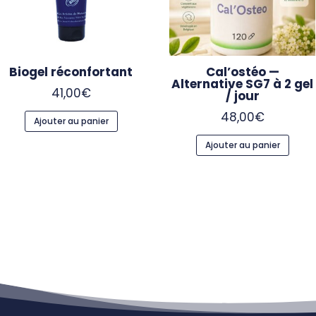
Biogel réconfortant
Cal’ostéo —
Alternative SG7 à 2 gel
41,00
€
/ jour
48,00
€
Ajouter au panier
Ajouter au panier