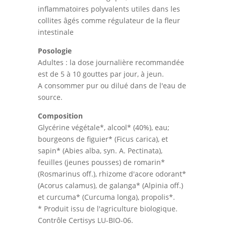
inflammatoires polyvalents utiles dans les
collites âgés comme régulateur de la fleur
intestinale
Posologie
Adultes : la dose journalière recommandée
est de 5 à 10 gouttes par jour, à jeun.
A consommer pur ou dilué dans de l'eau de
source.
Composition
Glycérine végétale*, alcool* (40%), eau;
bourgeons de figuier* (Ficus carica), et
sapin* (Abies alba, syn. A. Pectinata),
feuilles (jeunes pousses) de romarin*
(Rosmarinus off.), rhizome d'acore odorant*
(Acorus calamus), de galanga* (Alpinia off.)
et curcuma* (Curcuma longa), propolis*.
* Produit issu de l'agriculture biologique.
Contrôle Certisys LU-BIO-06.