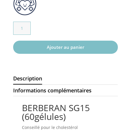
quantité
de
Berberan
SG15
Ajouter au panier
Description
Informations complémentaires
BERBERAN SG15
(60gélules)
Conseillé pour le cholestérol